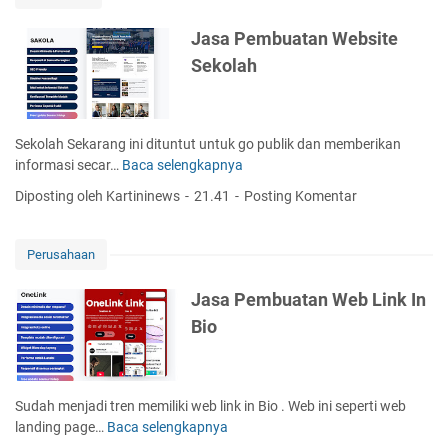
i
e
t
m
Jasa Pembuatan Website
e
b
Sekolah
P
u
o
a
n
t
d
a
Sekolah Sekarang ini dituntut untuk go publik dan memberikan
o
n
informasi secar…
Baca selengkapnya
J
k
W
a
P
Diposting oleh Kartininews
21.41
Posting Komentar
e
s
e
b
a
s
s
P
a
Perusahaan
i
e
n
t
m
t
Jasa Pembuatan Web Link In
e
b
r
Bio
R
u
e
u
a
n
m
t
a
a
Sudah menjadi tren memiliki web link in Bio . Web ini seperti web
h
n
landing page…
Baca selengkapnya
J
S
W