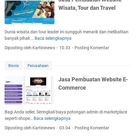
b
Wisata, Tour dan Travel
u
a
t
a
Dunia wisata dan tour leader ini sungguh menarik dan melibatkan
n
banyak pihak …
Baca selengkapnya
J
W
a
Diposting oleh Kartininews
10.33
Posting Komentar
e
s
b
a
s
P
Bisnis
Perusahaan
i
e
t
m
Jasa Pembuatan Website E-
e
b
Commerce
F
u
u
a
r
t
n
a
Bagi Anda seller, Seringkali biaya potongan admin di marketplace
i
n
seperti shope…
Baca selengkapnya
J
t
W
a
u
Diposting oleh Kartininews
03.04
Posting Komentar
e
s
r
b