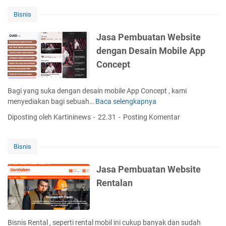
a
e
s
P
Bisnis
i
e
t
m
Jasa Pembuatan Website
e
b
dengan Desain Mobile App
W
u
i
Concept
a
s
t
a
a
Bagi yang suka dengan desain mobile App Concept , kami
t
n
menyediakan bagi sebuah…
Baca selengkapnya
J
a
W
a
,
Diposting oleh Kartininews
22.31
Posting Komentar
e
s
T
b
a
o
s
P
u
Bisnis
i
e
r
t
m
d
Jasa Pembuatan Website
e
b
a
Rentalan
E
u
n
-
a
T
C
t
r
o
a
a
Bisnis Rental , seperti rental mobil ini cukup banyak dan sudah
m