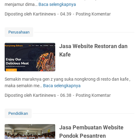
n
v
menjamur dima…
Baca selengkapnya
J
m
W
e
a
e
Diposting oleh Kartininews
04.39
Posting Komentar
e
l
s
r
b
a
c
s
P
e
Perusahaan
i
e
t
m
Jasa Website Restoran dan
e
b
Kafe
d
u
e
a
n
t
g
a
Semakin maraknya gen z yang suka nongkrong di resto dan kafe ,
a
n
maka semakin me…
Baca selengkapnya
J
n
W
a
D
Diposting oleh Kartininews
06.38
Posting Komentar
e
s
e
b
a
s
s
W
a
Pendidikan
i
e
i
t
b
n
Jasa Pembuatan Website
e
s
M
Pondok Pesantren
R
i
o