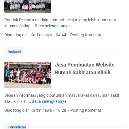
e
t
b
n
e
i
t
R
l
Pondok Pesantren adalah tempat belajar yang lebih intens dan
a
e
e
khusus. Setiap …
Baca selengkapnya
J
l
s
A
a
a
Diposting oleh Kartininews
04.44
Posting Komentar
t
p
s
n
o
p
a
r
C
P
Instansi
a
o
e
n
n
m
Jasa Pembuatan Website
d
c
b
Rumah Sakit atau Klinik
a
e
u
n
p
a
K
t
t
a
a
Sebuah informasi yang dibutuhkan masyarakat dari rumah sakit
f
n
atau klinik ini …
Baca selengkapnya
J
e
W
a
Diposting oleh Kartininews
16.28
Posting Komentar
e
s
b
a
s
P
Pendidikan