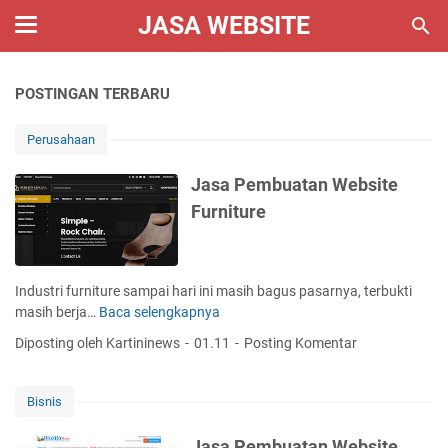
JASA WEBSITE
POSTINGAN TERBARU
Perusahaan
Jasa Pembuatan Website
Furniture
Industri furniture sampai hari ini masih bagus pasarnya, terbukti
masih berja…
Baca selengkapnya
J
a
Diposting oleh Kartininews
01.11
Posting Komentar
s
a
P
Bisnis
e
m
Jasa Pembuatan Website