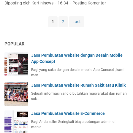
a
a
Diposting oleh Kartininews
16.34
Posting Komentar
e
s
k
b
a
i
s
P
t
1
2
Last
i
e
a
t
m
t
e
b
a
S
POPULAR
u
u
e
a
K
k
Jasa Pembuatan Website dengan Desain Mobile
t
l
o
App Concept
a
i
l
n
n
Bagi yang suka dengan desain mobile App Concept , kami
a
men…
W
i
h
e
k
Jasa Pembuatan Website Rumah Sakit atau Klinik
b
Sebuah informasi yang dibutuhkan masyarakat dari rumah
L
sak…
i
n
k
Jasa Pembuatan Website E-Commerce
I
Bagi Anda seller, Seringkali biaya potongan admin di
n
marke…
B